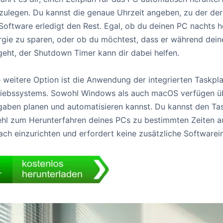
tzulegen. Du kannst die genaue Uhrzeit angeben, zu der der
 Software erledigt den Rest. Egal, ob du deinen PC nachts 
rgie zu sparen, oder ob du möchtest, dass er während dei
geht, der Shutdown Timer kann dir dabei helfen.
e weitere Option ist die Anwendung der integrierten Taskpl
riebssystems. Sowohl Windows als auch macOS verfügen übe
gaben planen und automatisieren kannst. Du kannst den Ta
ehl zum Herunterfahren deines PCs zu bestimmten Zeiten aus
ach einzurichten und erfordert keine zusätzliche Softwarein