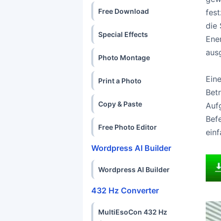
Free Download
fes
die
Special Effects
Ene
aus
Photo Montage
Ein
Print a Photo
Bet
Copy & Paste
Auf
Bef
Free Photo Editor
einf
Wordpress AI Builder
Wordpress AI Builder
432 Hz Converter
MultiEsoCon 432 Hz