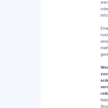
werd
ode
Inf
Ein
nut
ein
meh
ger
Wen
zuv
ord
ver
rei
Neb
Shu