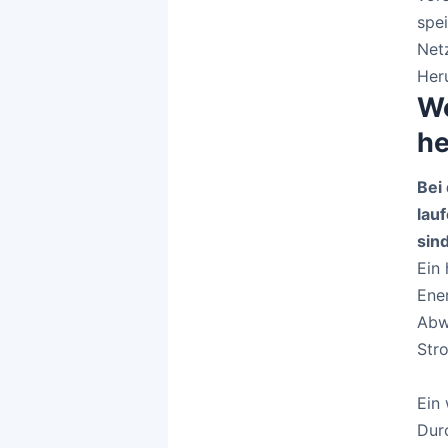
spe
Net
Her
Wo
he
Bei
lau
sin
Ein 
Ene
Abwe
Str
Ein 
Dur