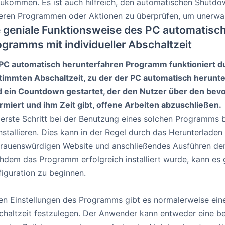
zukommen. Es ist auch hilfreich, den automatischen Shutdow
eren Programmen oder Aktionen zu überprüfen, um unerwa
e geniale Funktionsweise des PC automatisc
gramms mit individueller Abschaltzeit
 PC automatisch herunterfahren Programm funktioniert du
timmten Abschaltzeit, zu der der PC automatisch herunte
d ein Countdown gestartet, der den Nutzer über den be
ormiert und ihm Zeit gibt, offene Arbeiten abzuschließen.
 erste Schritt bei der Benutzung eines solchen Programms 
nstallieren. Dies kann in der Regel durch das Herunterladen
trauenswürdigen Website und anschließendes Ausführen der I
hdem das Programm erfolgreich installiert wurde, kann es 
figuration zu beginnen.
den Einstellungen des Programms gibt es normalerweise ei
chaltzeit festzulegen. Der Anwender kann entweder eine b