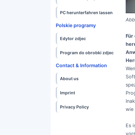
PC herunterfahren lassen
Abb
Polskie programy
Für
Edytor zdjec
her
Anw
Program do obrobki zdjec
Her
Contact & Information
Wenn
Sof
About us
spe
Pro
Imprint
Ina
Privacy Policy
wie
Es i
vors