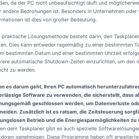
en, da der PC nicht unbeaufsichtigt läuft und möglicherwei
r andere Bedrohungen ist. Besonders in Unternehmen oder 
ormationen ist dies von großer Bedeutung.
e praktische Lösungsmethode besteht darin, den Taskplane
zen. Dies kann entweder regelmäßig zu einer bestimmten Ta
em bestimmten Datum und einer bestimmten Uhrzeit erfolgen
rere automatische Shutdown-Zeiten einzurichten, um den in
echt zu werden.
n es darum geht, Ihren PC automatisch herunterzufahren,
erlässige Software zu verwenden, die sicherstellt, dass 
nungsgemäß geschlossen werden, um Datenverluste ode
meiden. Zusätzlich ist es ratsam, die Zeitsteuerung sorgf
bungslosen Betrieb und die Energiesparmöglichkeiten zu 
en dem Taskplaner gibt es auch spezielle Softwarelösungen
tdown genehmigen. Diese Programme haben oft erweiterte