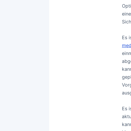
Opt
ein
Sic
Es 
med
ein
abg
kann
gep
Vor
aus
Es 
aktu
kan