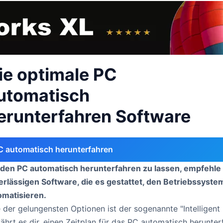
ie optimale PC
utomatisch
erunterfahren Software
C automatisch herunterfahren
den PC automatisch herunterfahren zu lassen, empfehle 
erlässigen Software, die es gestattet, den Betriebssyst
omatisieren.
e der gelungensten Optionen ist der sogenannte "Intelligen
ährt es dir, einen Zeitplan für das PC automatisch herunte