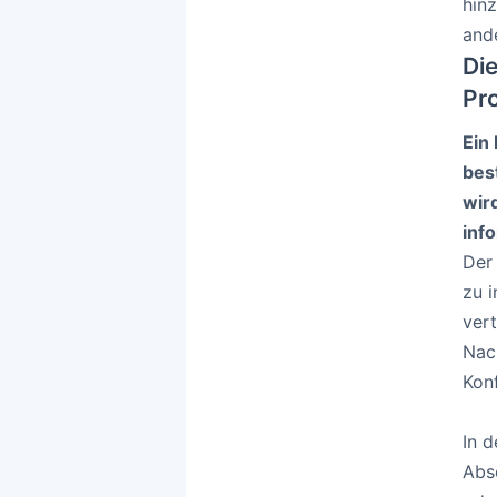
hin
and
Di
Pro
Ein
bes
wir
inf
Der
zu i
ver
Nac
Kon
In 
Abs